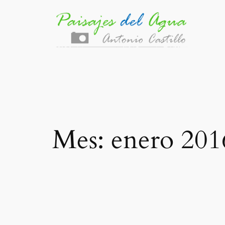
Saltar
al
contenido
Mes:
enero 201