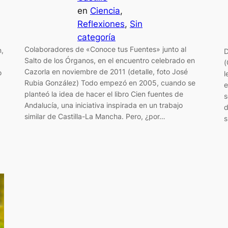
en
Ciencia
, 
Reflexiones
, 
Sin
categoría
Colaboradores de «Conoce tus Fuentes» junto al
n,
D
Salto de los Órganos, en el encuentro celebrado en
(
Cazorla en noviembre de 2011 (detalle, foto José
o
l
Rubia González) Todo empezó en 2005, cuando se
e
planteó la idea de hacer el libro Cien fuentes de
s
Andalucía, una iniciativa inspirada en un trabajo
d
similar de Castilla-La Mancha. Pero, ¿por…
s