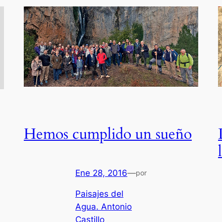
Hemos cumplido un sueño
Ene 28, 2016
—
por
Paisajes del
Agua. Antonio
Castillo