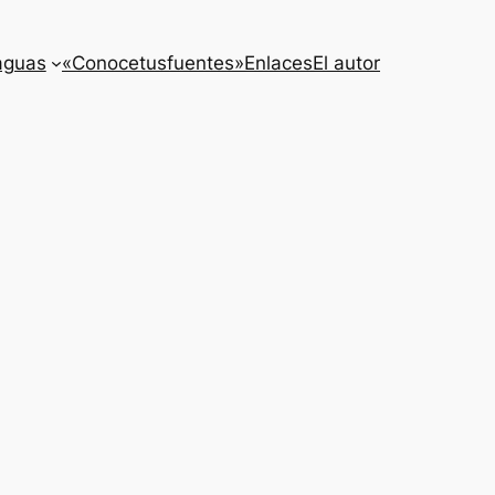
aguas
«Conocetusfuentes»
Enlaces
El autor