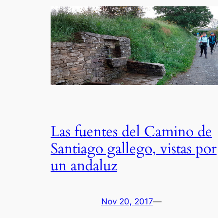
Las fuentes del Camino de
Santiago gallego, vistas por
un andaluz
Nov 20, 2017
—