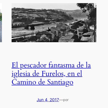
El pescador fantasma de la
iglesia de Furelos, en el
Camino de Santiago
Jun 4, 2017
—
por