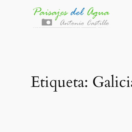
Saltar
al
contenido
Etiqueta:
Galici