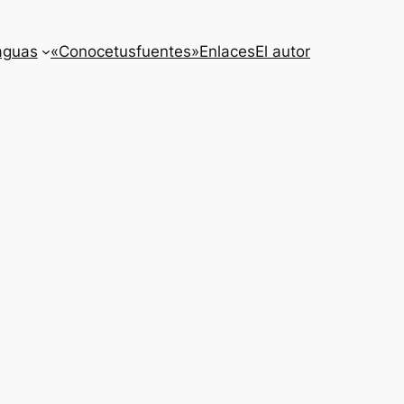
aguas
«Conocetusfuentes»
Enlaces
El autor