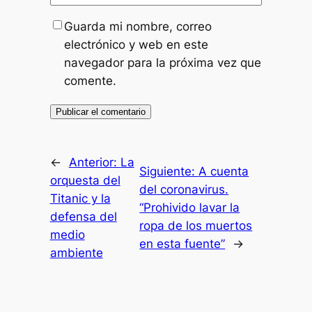
Guarda mi nombre, correo
electrónico y web en este
navegador para la próxima vez que
comente.
←
Anterior:
La
Siguiente:
A cuenta
orquesta del
del coronavirus.
Titanic y la
“Prohivido lavar la
defensa del
ropa de los muertos
medio
en esta fuente”
→
ambiente