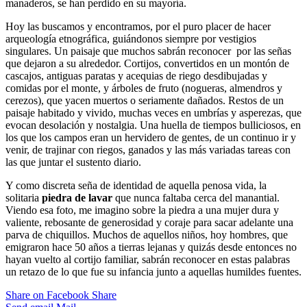
manaderos, se han perdido en su mayoría.
Hoy las buscamos y encontramos, por el puro placer de hacer
arqueología etnográfica, guiándonos siempre por vestigios
singulares. Un paisaje que muchos sabrán reconocer por las señas
que dejaron a su alrededor. Cortijos, convertidos en un montón de
cascajos, antiguas paratas y acequias de riego desdibujadas y
comidas por el monte, y árboles de fruto (nogueras, almendros y
cerezos), que yacen muertos o seriamente dañados. Restos de un
paisaje habitado y vivido, muchas veces en umbrías y asperezas, que
evocan desolación y nostalgia. Una huella de tiempos bulliciosos, en
los que los campos eran un hervidero de gentes, de un continuo ir y
venir, de trajinar con riegos, ganados y las más variadas tareas con
las que juntar el sustento diario.
Y como discreta seña de identidad de aquella penosa vida, la
solitaria
piedra de lavar
que nunca faltaba cerca del manantial.
Viendo esa foto, me imagino sobre la piedra a una mujer dura y
valiente, rebosante de generosidad y coraje para sacar adelante una
parva de chiquillos. Muchos de aquellos niños, hoy hombres, que
emigraron hace 50 años a tierras lejanas y quizás desde entonces no
hayan vuelto al cortijo familiar, sabrán reconocer en estas palabras
un retazo de lo que fue su infancia junto a aquellas humildes fuentes.
Share on Facebook
Share