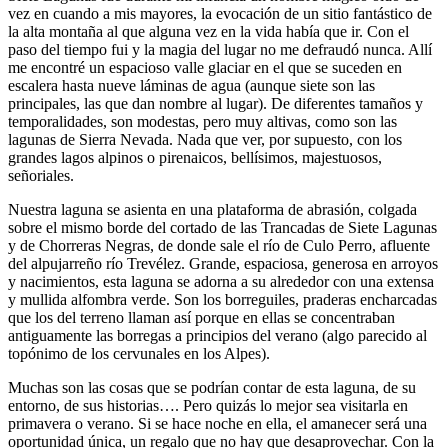
vez en cuando a mis mayores, la evocación de un sitio fantástico de
la alta montaña al que alguna vez en la vida había que ir. Con el
paso del tiempo fui y la magia del lugar no me defraudó nunca. Allí
me encontré un espacioso valle glaciar en el que se suceden en
escalera hasta nueve láminas de agua (aunque siete son las
principales, las que dan nombre al lugar). De diferentes tamaños y
temporalidades, son modestas, pero muy altivas, como son las
lagunas de Sierra Nevada. Nada que ver, por supuesto, con los
grandes lagos alpinos o pirenaicos, bellísimos, majestuosos,
señoriales.
Nuestra laguna se asienta en una plataforma de abrasión, colgada
sobre el mismo borde del cortado de las Trancadas de Siete Lagunas
y de Chorreras Negras, de donde sale el río de Culo Perro, afluente
del alpujarreño río Trevélez. Grande, espaciosa, generosa en arroyos
y nacimientos, esta laguna se adorna a su alrededor con una extensa
y mullida alfombra verde. Son los borreguiles, praderas encharcadas
que los del terreno llaman así porque en ellas se concentraban
antiguamente las borregas a principios del verano (algo parecido al
topónimo de los cervunales en los Alpes).
Muchas son las cosas que se podrían contar de esta laguna, de su
entorno, de sus historias…. Pero quizás lo mejor sea visitarla en
primavera o verano. Si se hace noche en ella, el amanecer será una
oportunidad única, un regalo que no hay que desaprovechar. Con la