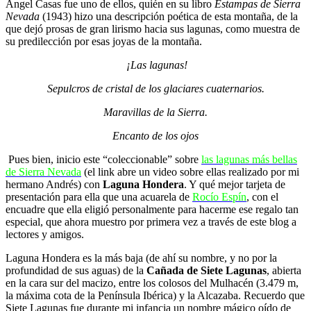
Ángel Casas fue uno de ellos, quién en su libro
Estampas de Sierra
Nevada
(1943) hizo una descripción poética de esta montaña, de la
que dejó prosas de gran lirismo hacia sus lagunas, como muestra de
su predilección por esas joyas de la montaña.
¡Las lagunas!
Sepulcros de cristal de los glaciares cuaternarios.
Maravillas de la Sierra.
Encanto de los ojos
Pues bien, inicio este “coleccionable” sobre
las lagunas más bellas
de Sierra Nevada
(el link abre un video sobre ellas realizado por mi
hermano Andrés) con
Laguna Hondera
. Y qué mejor tarjeta de
presentación para ella que una acuarela de
Rocío Espín
, con el
encuadre que ella eligió personalmente para hacerme ese regalo tan
especial, que ahora muestro por primera vez a través de este blog a
lectores y amigos.
Laguna Hondera es la más baja (de ahí su nombre, y no por la
profundidad de sus aguas) de la
Cañada de Siete Lagunas
, abierta
en la cara sur del macizo, entre los colosos del Mulhacén (3.479 m,
la máxima cota de la Península Ibérica) y la Alcazaba. Recuerdo que
Siete Lagunas fue durante mi infancia un nombre mágico oído de