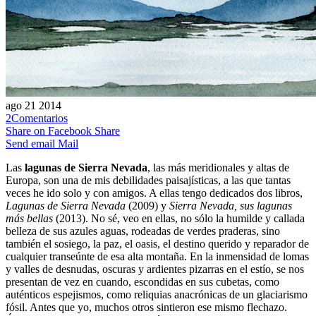
ago
21
2014
2
Comentarios
Share on Facebook
Share
Send email
Mail
Las
lagunas de Sierra Nevada
, las más meridionales y altas de
Europa, son una de mis debilidades paisajísticas, a las que tantas
veces he ido solo y con amigos. A ellas tengo dedicados dos libros,
Lagunas de Sierra Nevada
(2009) y
Sierra Nevada, sus lagunas
más bellas
(2013). No sé, veo en ellas, no sólo la humilde y callada
belleza de sus azules aguas, rodeadas de verdes praderas, sino
también el sosiego, la paz, el oasis, el destino querido y reparador de
cualquier transeúnte de esa alta montaña. En la inmensidad de lomas
y valles de desnudas, oscuras y ardientes pizarras en el estío, se nos
presentan de vez en cuando, escondidas en sus cubetas, como
auténticos espejismos, como reliquias anacrónicas de un glaciarismo
fósil. Antes que yo, muchos otros sintieron ese mismo flechazo.