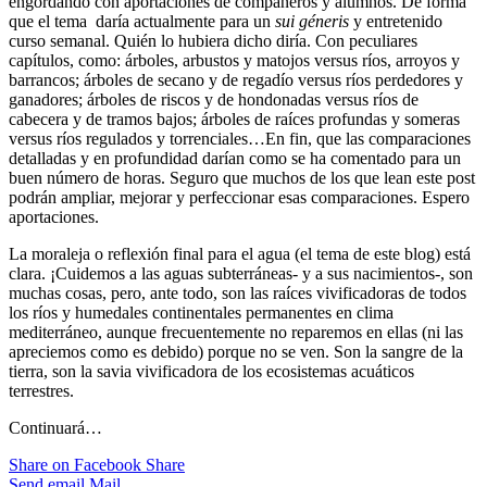
engordando con aportaciones de compañeros y alumnos. De forma
que el tema daría actualmente para un
sui géneris
y entretenido
curso semanal. Quién lo hubiera dicho diría. Con peculiares
capítulos, como: árboles, arbustos y matojos versus ríos, arroyos y
barrancos; árboles de secano y de regadío versus ríos perdedores y
ganadores; árboles de riscos y de hondonadas versus ríos de
cabecera y de tramos bajos; árboles de raíces profundas y someras
versus ríos regulados y torrenciales…En fin, que las comparaciones
detalladas y en profundidad darían como se ha comentado para un
buen número de horas. Seguro que muchos de los que lean este post
podrán ampliar, mejorar y perfeccionar esas comparaciones. Espero
aportaciones.
La moraleja o reflexión final para el agua (el tema de este blog) está
clara. ¡Cuidemos a las aguas subterráneas- y a sus nacimientos-, son
muchas cosas, pero, ante todo, son las raíces vivificadoras de todos
los ríos y humedales continentales permanentes en clima
mediterráneo, aunque frecuentemente no reparemos en ellas (ni las
apreciemos como es debido) porque no se ven. Son la sangre de la
tierra, son la savia vivificadora de los ecosistemas acuáticos
terrestres.
Continuará…
Share on Facebook
Share
Send email
Mail