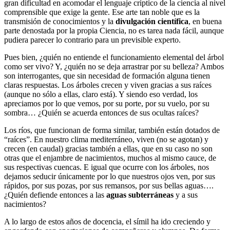
gran dificultad en acomodar el lenguaje críptico de la ciencia al nivel
comprensible que exige la gente. Ese arte tan noble que es la
transmisión de conocimientos y la
divulgación científica
, en buena
parte denostada por la propia Ciencia, no es tarea nada fácil, aunque
pudiera parecer lo contrario para un previsible experto.
Pues bien, ¿quién no entiende el funcionamiento elemental del árbol
como ser vivo? Y, ¿quién no se deja arrastrar por su belleza? Ambos
son interrogantes, que sin necesidad de formación alguna tienen
claras respuestas. Los árboles crecen y viven gracias a sus raíces
(aunque no sólo a ellas, claro está). Y siendo eso verdad, los
apreciamos por lo que vemos, por su porte, por su vuelo, por su
sombra… ¿Quién se acuerda entonces de sus ocultas raíces?
Los ríos, que funcionan de forma similar, también están dotados de
“raíces”. En nuestro clima mediterráneo, viven (no se agotan) y
crecen (en caudal) gracias también a ellas, que en su caso no son
otras que el enjambre de nacimientos, muchos al mismo cauce, de
sus respectivas cuencas. E igual que ocurre con los árboles, nos
dejamos seducir únicamente por lo que nuestros ojos ven, por sus
rápidos, por sus pozas, por sus remansos, por sus bellas aguas….
¿Quién defiende entonces a las
aguas subterráneas
y a sus
nacimientos?
A lo largo de estos años de docencia, el símil ha ido creciendo y