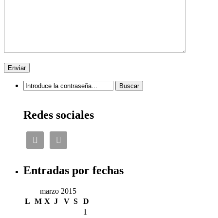
Redes sociales


Entradas por fechas
marzo 2015
L
M
X
J
V
S
D
1