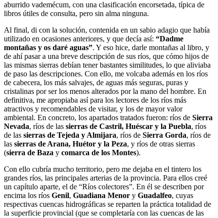
aburrido vademécum, con una clasificación encorsetada, típica de
libros útiles de consulta, pero sin alma ninguna.
Al final, di con la solución, contenida en un sabio adagio que había
utilizado en ocasiones anteriores, y que decía así:
“Dadme
montañas y os daré aguas”
. Y eso hice, darle montañas al libro, y
de ahí pasar a una breve descripción de sus ríos, que cómo hijos de
las mismas sierras debían tener bastantes similitudes, lo que aliviaba
de paso las descripciones. Con ello, me volcaba además en los ríos
de cabecera, los más salvajes, de aguas más seguras, puras y
cristalinas por ser los menos alterados por la mano del hombre. En
definitiva, me apropiaba así para los lectores de los ríos más
atractivos y recomendables de visitar, y los de mayor valor
ambiental. En concreto, los apartados tratados fueron: ríos de
Sierra
Nevada
, ríos de las
sierras de Castril, Huéscar y la Puebla
, ríos
de las
sierras de Tejeda y Almijara
, ríos de
Sierra Gorda
, ríos de
las
sierras de Arana, Huétor y la Peza
, y ríos de otras sierras
(
sierra de Baza
y
comarca de los Montes
).
Con ello cubría mucho territorio, pero me dejaba en el tintero los
grandes ríos, las principales arterias de la provincia. Para ellos creé
un capítulo aparte, el de “Ríos colectores”. En él se describen por
encima los ríos
Genil
,
Guadiana Menor
y
Guadalfeo
, cuyas
respectivas cuencas hidrográficas se reparten la práctica totalidad de
la superficie provincial (que se completaría con las cuencas de las