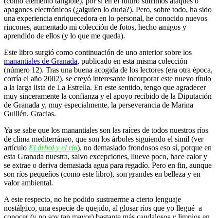
(como elemento tangible), por si en el futuro sufrimos ataques o
apagones electrónicos (¿alguien lo duda?). Pero, sobre todo, ha sido
una experiencia enriquecedora en lo personal, he conocido nuevos
rincones, aumentado mi colección de fotos, hecho amigos y
aprendido de ellos (y lo que me queda).
Este libro surgió como continuación de uno anterior sobre los
manantiales de Granada
, publicado en esta misma colección
(número 12). Tras una buena acogida de los lectores (era otra época,
corría el año 2002), se creyó interesante incorporar este nuevo título
a la larga lista de La Estrella. En este sentido, tengo que agradecer
muy sinceramente la confianza y el apoyo recibido de la Diputación
de Granada y, muy especialmente, la perseverancia de Marina
Guillén. Gracias.
Ya se sabe que los manantiales son las raíces de todos nuestros ríos
de clima mediterráneo, que son los árboles siguiendo el símil (ver
artículo
El árbol y el río
), no demasiado frondosos eso sí, porque en
esta Granada nuestra, salvo excepciones, llueve poco, hace calor y
se extrae o deriva demasiada agua para regadío. Pero en fin, aunque
son ríos pequeños (como este libro), son grandes en belleza y en
valor ambiental.
A este respecto, no he podido sustraerme a cierto lenguaje
nostálgico, una especie de quejido, al glosar ríos que yo llegué a
conocer (y no soy tan mayor) bastante más caudalosos y limpios en