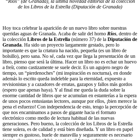
“Ríos” (de Granada), la última novedad editorial de la colección
de los Libros de la Estrella (Diputación de Granada)
Hoy toca celebrar la aparición de un nuevo libro sobre nuestras
queridas aguas de Granada. Acaba de salir del horno
Ríos
, dentro de
la colección
Libros de la Estrella
(número 37) de la
Diputación de
Granada
. Ha sido un proyecto largamente gestado, pero lo
importante es que la criatura ha nacido, pequeña (es un libro de
bolsillo), pero sana. No sé, cada vez que llega la presentación de un
libro, pienso que será la última. Hacer un libro no es echar un huevo
a freír, como castizamente se suele decir. Es un agujero negro de
tiempo, un “pierdenoches” (mi inspiración es nocturna), en donde
además lo escrito queda indeleble para la eternidad, expuesto a
revisionistas y a cazadores de erratas, gazapos y fallos más gordos
(espero que apenas haya). Y al final me queda la duda sobre la
enorme cantidad de libros que se acumulan en estanterías a la espera
de unos pocos entusiastas lectores, aunque por ellos, ¡bien merece la
pena el esfuerzo! Con independencia de esto, tengo la percepción de
que nos encaminamos a pasos de gigante hacia el formato
electrónico como medio de lectura habitual de las nuevas
generaciones. Pero bueno, la colección de los Libros de la Estrella
tiene solera, es de calidad y está bien diseñada. Y un libro en papel
siempre es gustoso, huele de maravilla y seguramente es necesario