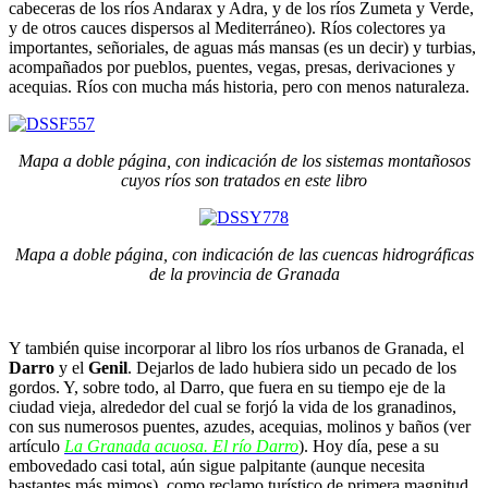
cabeceras de los ríos Andarax y Adra, y de los ríos Zumeta y Verde,
y de otros cauces dispersos al Mediterráneo). Ríos colectores ya
importantes, señoriales, de aguas más mansas (es un decir) y turbias,
acompañados por pueblos, puentes, vegas, presas, derivaciones y
acequias. Ríos con mucha más historia, pero con menos naturaleza.
Mapa a doble página, con indicación de los sistemas montañosos
cuyos ríos son tratados en este libro
Mapa a doble página, con indicación de las cuencas hidrográficas
de la provincia de Granada
Y también quise incorporar al libro los ríos urbanos de Granada, el
Darro
y el
Genil
. Dejarlos de lado hubiera sido un pecado de los
gordos. Y, sobre todo, al Darro, que fuera en su tiempo eje de la
ciudad vieja, alrededor del cual se forjó la vida de los granadinos,
con sus numerosos puentes, azudes, acequias, molinos y baños (ver
artículo
La Granada acuosa. El río Darro
). Hoy día, pese a su
embovedado casi total, aún sigue palpitante (aunque necesita
bastantes más mimos), como reclamo turístico de primera magnitud,