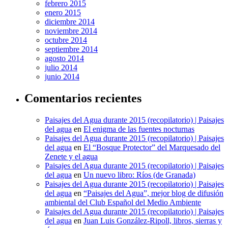
febrero 2015
enero 2015
diciembre 2014
noviembre 2014
octubre 2014
septiembre 2014
agosto 2014
julio 2014
junio 2014
Comentarios recientes
Paisajes del Agua durante 2015 (recopilatorio) | Paisajes
del agua
en
El enigma de las fuentes nocturnas
Paisajes del Agua durante 2015 (recopilatorio) | Paisajes
del agua
en
El “Bosque Protector” del Marquesado del
Zenete y el agua
Paisajes del Agua durante 2015 (recopilatorio) | Paisajes
del agua
en
Un nuevo libro: Ríos (de Granada)
Paisajes del Agua durante 2015 (recopilatorio) | Paisajes
del agua
en
“Paisajes del Agua”, mejor blog de difusión
ambiental del Club Español del Medio Ambiente
Paisajes del Agua durante 2015 (recopilatorio) | Paisajes
del agua
en
Juan Luis González-Ripoll, libros, sierras y