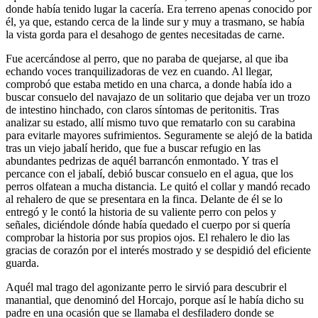
donde había tenido lugar la cacería. Era terreno apenas conocido por
él, ya que, estando cerca de la linde sur y muy a trasmano, se había
la vista gorda para el desahogo de gentes necesitadas de carne.
Fue acercándose al perro, que no paraba de quejarse, al que iba
echando voces tranquilizadoras de vez en cuando. Al llegar,
comprobó que estaba metido en una charca, a donde había ido a
buscar consuelo del navajazo de un solitario que dejaba ver un trozo
de intestino hinchado, con claros síntomas de peritonitis. Tras
analizar su estado, allí mismo tuvo que rematarlo con su carabina
para evitarle mayores sufrimientos. Seguramente se alejó de la batida
tras un viejo jabalí herido, que fue a buscar refugio en las
abundantes pedrizas de aquél barrancón enmontado. Y tras el
percance con el jabalí, debió buscar consuelo en el agua, que los
perros olfatean a mucha distancia. Le quitó el collar y mandó recado
al rehalero de que se presentara en la finca. Delante de él se lo
entregó y le contó la historia de su valiente perro con pelos y
señales, diciéndole dónde había quedado el cuerpo por si quería
comprobar la historia por sus propios ojos. El rehalero le dio las
gracias de corazón por el interés mostrado y se despidió del eficiente
guarda.
Aquél mal trago del agonizante perro le sirvió para descubrir el
manantial, que denominó del Horcajo, porque así le había dicho su
padre en una ocasión que se llamaba el desfiladero donde se