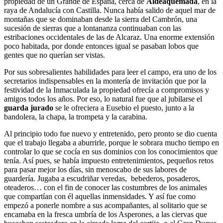
propiedad de un Grande de España, cerca de
Aldeaquemada
, en la
raya de Andalucía con Castilla. Nunca había salido de aquel mar de
montañas que se dominaban desde la sierra del Cambrón, una
sucesión de sierras que a lontananza continuaban con las
estribaciones occidentales de las de Alcaraz. Una enorme extensión
poco habitada, por donde entonces igual se pasaban lobos que
gentes que no querían ser vistas.
Por sus sobresalientes habilidades para leer el campo, era uno de los
secretarios indispensables en la montería de invitación que por la
festividad de la Inmaculada la propiedad ofrecía a compromisos y
amigos todos los años. Por eso, lo natural fue que al jubilarse el
guarda jurado
se le ofreciera a Eusebio el puesto, junto a la
bandolera, la chapa, la trompeta y la carabina.
Al principio todo fue nuevo y entretenido, pero pronto se dio cuenta
que el trabajo llegaba a aburrirle, porque le sobrara mucho tiempo en
controlar lo que se cocía en sus dominios con los conocimientos que
tenía. Así pues, se había impuesto entretenimientos, pequeños retos
para pasar mejor los días, sin menoscabo de sus labores de
guardería. Jugaba a escudriñar veredas, bebederos, posaderos,
oteaderos… con el fin de conocer las costumbres de los animales
que compartían con él aquellas inmensidades. Y así fue como
empezó a ponerle nombre a sus acompañantes, al solitario que se
encamaba en la fresca umbría de los Asperones, a las ciervas que