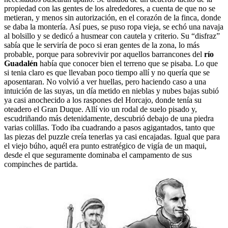
propiedad con las gentes de los alrededores, a cuenta de que no se
metieran, y menos sin autorización, en el corazón de la finca, donde
se daba la montería. Así pues, se puso ropa vieja, se echó una navaja
al bolsillo y se dedicó a husmear con cautela y criterio. Su “disfraz”
sabía que le serviría de poco si eran gentes de la zona, lo más
probable, porque para sobrevivir por aquellos barrancones del
río
Guadalén
había que conocer bien el terreno que se pisaba. Lo que
si tenia claro es que llevaban poco tiempo allí y no quería que se
aposentaran. No volvió a ver huellas, pero haciendo caso a una
intuición de las suyas, un día metido en nieblas y nubes bajas subió
ya casi anochecido a los raspones del Horcajo, donde tenía su
oteadero el Gran Duque. Allí vio un rodal de suelo pisado y,
escudriñando más detenidamente, descubrió debajo de una piedra
varias colillas. Todo iba cuadrando a pasos agigantados, tanto que
las piezas del puzzle creía tenerlas ya casi encajadas. Igual que para
el viejo búho, aquél era punto estratégico de vigía de un maqui,
desde el que seguramente dominaba el campamento de sus
compinches de partida.