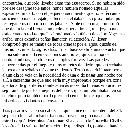
encontraba, que sólo llevaba agua tras aguaceros. Si no hubiera sido
por ese desagradable lance, nunca hubiera hollado aquellas
espesuras, ni dado con el pequeño nacimiento, que no tenía caudal
suficiente para dar regato, si bien se delataba en su proximidad por
restregaderos de barro de los jabalíes. A pie de charca, comprobó
que de un lateral brotaba un dedo de agua limpia, una joya para el
estío, cuando todas aquellas hondonadas bufaban de calor. Algo más
arriba, unas extrañas peñas llamaron su atención. Al llegar,
comprobó que se trataba de tobas criadas por el agua, quizás del
mismo nacimiento siglos atrás. En su base se abría una covacha, que
había sido ocupada en ocasiones anteriores, quizás antiguos
contrabandistas, bandoleros o simples furtivos. Las paredes
ennegrecidas por el fuego y unos muretes de piedra que estrechaban
la boca eran señales más que evidentes. Tomó nota del lugar, por si
algún día se veía en la necesidad de agua o de pasar una noche por
allí, a sabiendas de que ello sería muy improbable porque era zona
apartada de guardería, donde además no sentía buenas vibraciones,
seguramente por los quejidos del perro, que aún retumbaban en su
cerebro, pero también por la presencia en el aire de aquellos
misteriosos visitantes del covacho.
Tras pasar revista en su cabeza a aquél lance de la montería del 34,
se puso a hilar allí mismo, bajo una bóveda negra cuajada de
estrellas, qué determinación tomar. Si avisaba a la
Guardia Civil
y
les ofrecía la valiosa información de que disponía, ponía en bandeja