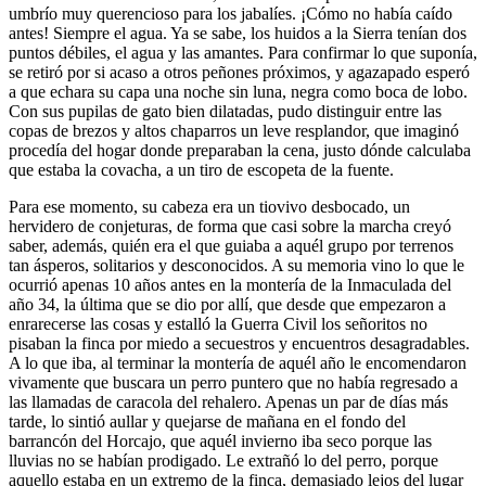
umbrío muy querencioso para los jabalíes. ¡Cómo no había caído
antes! Siempre el agua. Ya se sabe, los huidos a la Sierra tenían dos
puntos débiles, el agua y las amantes. Para confirmar lo que suponía,
se retiró por si acaso a otros peñones próximos, y agazapado esperó
a que echara su capa una noche sin luna, negra como boca de lobo.
Con sus pupilas de gato bien dilatadas, pudo distinguir entre las
copas de brezos y altos chaparros un leve resplandor, que imaginó
procedía del hogar donde preparaban la cena, justo dónde calculaba
que estaba la covacha, a un tiro de escopeta de la fuente.
Para ese momento, su cabeza era un tiovivo desbocado, un
hervidero de conjeturas, de forma que casi sobre la marcha creyó
saber, además, quién era el que guiaba a aquél grupo por terrenos
tan ásperos, solitarios y desconocidos. A su memoria vino lo que le
ocurrió apenas 10 años antes en la montería de la Inmaculada del
año 34, la última que se dio por allí, que desde que empezaron a
enrarecerse las cosas y estalló la Guerra Civil los señoritos no
pisaban la finca por miedo a secuestros y encuentros desagradables.
A lo que iba, al terminar la montería de aquél año le encomendaron
vivamente que buscara un perro puntero que no había regresado a
las llamadas de caracola del rehalero. Apenas un par de días más
tarde, lo sintió aullar y quejarse de mañana en el fondo del
barrancón del Horcajo, que aquél invierno iba seco porque las
lluvias no se habían prodigado. Le extrañó lo del perro, porque
aquello estaba en un extremo de la finca, demasiado lejos del lugar