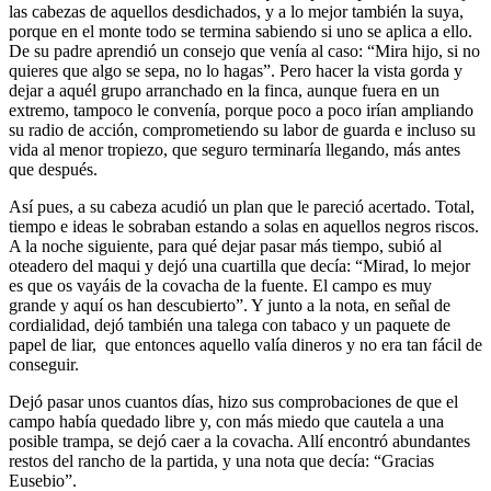
las cabezas de aquellos desdichados, y a lo mejor también la suya,
porque en el monte todo se termina sabiendo si uno se aplica a ello.
De su padre aprendió un consejo que venía al caso: “Mira hijo, si no
quieres que algo se sepa, no lo hagas”. Pero hacer la vista gorda y
dejar a aquél grupo arranchado en la finca, aunque fuera en un
extremo, tampoco le convenía, porque poco a poco irían ampliando
su radio de acción, comprometiendo su labor de guarda e incluso su
vida al menor tropiezo, que seguro terminaría llegando, más antes
que después.
Así pues, a su cabeza acudió un plan que le pareció acertado. Total,
tiempo e ideas le sobraban estando a solas en aquellos negros riscos.
A la noche siguiente, para qué dejar pasar más tiempo, subió al
oteadero del maqui y dejó una cuartilla que decía: “Mirad, lo mejor
es que os vayáis de la covacha de la fuente. El campo es muy
grande y aquí os han descubierto”. Y junto a la nota, en señal de
cordialidad, dejó también una talega con tabaco y un paquete de
papel de liar, que entonces aquello valía dineros y no era tan fácil de
conseguir.
Dejó pasar unos cuantos días, hizo sus comprobaciones de que el
campo había quedado libre y, con más miedo que cautela a una
posible trampa, se dejó caer a la covacha. Allí encontró abundantes
restos del rancho de la partida, y una nota que decía: “Gracias
Eusebio”.