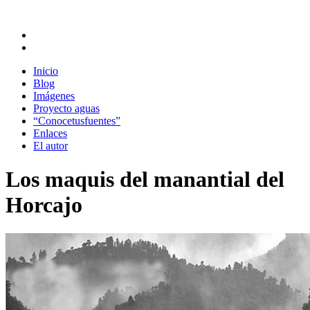
Inicio
Blog
Imágenes
Proyecto aguas
“Conocetusfuentes”
Enlaces
El autor
Los maquis del manantial del
Horcajo