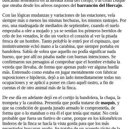
buscaban sesteadero en la aireada loma del cortijo, o al Gran Duque
que oteaba desde los aéreos raspones del
barrancón del Horcajo
.
Con las lógicas mudanzas y variaciones de las estaciones, veía
siempre más o menos las mismas hechuras, los mismos rastrajes. Por
eso, una madrugada de mediados de septiembre, cuando el suelo
empezaba a oler a mojado y ya se sentían los primeros berridos de
celo de los venados, le dio un vuelco el corazón al ver la pisada
fresca de un hombre. Tanto
pelofrío
le entró por el espinazo, que
instintivamente echó mano a la carabina, que siempre portaba en
bandolera. Sabía de sobra que aquello no podía significar nada
bueno, que por allí no pisaba nadie con buenas intenciones. Se
confirmaron sus presagios al comprobar que el hombre evitaba la
vereda que llevaba, de forma que apenas pudo ver alguna huella
más. Entrenado como estaba en jugar mentalmente con fabricar
suposiciones e hipótesis, dejó a un lado inmediatamente todas sus
ocupaciones y se aplicó a poner en claro aquél rastro, a fin de
cuentas el de otro animal más de la finca.
De ese día en adelante dejó en el cortijo la bandolera, la chapa, la
trompeta y la carabina. Presentía que podía tratarse de
maquis
, y
que su condición de guarda jurado armado le comprometía, de
forma que o lo mataban o era él el que tenía que matar. No creía
probable que fuera un furtivo de carne, porque en los kilométricos
linderos de la finca se hacía la vista gorda para que los más
necesitados buscaran apaño. Se trataba de un acuerdo tácito de la