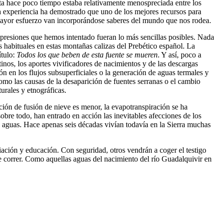
asta hace poco tiempo estaba relativamente menospreciada entre los
. La experiencia ha demostrado que uno de los mejores recursos para
n mayor esfuerzo van incorporándose saberes del mundo que nos rodea.
xpresiones que hemos intentado fueran lo más sencillas posibles. Nada
os habituales en estas montañas calizas del Prebético español. La
ítulo:
Todos los que beben de esta fuente se mueren
. Y así, poco a
inos, los aportes vivificadores de nacimientos y de las descargas
ión en los flujos subsuperficiales o la generación de aguas termales y
omo las causas de la desaparición de fuentes serranas o el cambio
turales y etnográficas.
ción de fusión de nieve es menor, la evapotranspiración se ha
bre todo, han entrado en acción las inevitables afecciones de los
us aguas. Hace apenas seis décadas vivían todavía en la Sierra muchas
ación y educación. Con seguridad, otros vendrán a coger el testigo
e correr. Como aquellas aguas del nacimiento del río Guadalquivir en