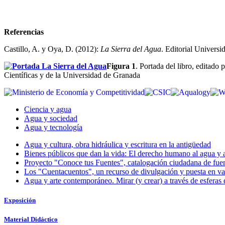
Referencias
Castillo, A. y Oya, D. (2012):
La Sierra
del Agua
. Editorial Univers
Figura 1
. Portada del libro, editado
Científicas y de la Universidad de Granada
Ciencia y agua
Agua y sociedad
Agua y tecnología
Agua y cultura, obra hidráulica y escritura en la antigüedad
Bienes públicos que dan la vida: El derecho humano al agua y 
Proyecto "Conoce tus Fuentes", catalogación ciudadana de fuen
Los "Cuentacuentos", un recurso de divulgación y puesta en va
Agua y arte contemporáneo. Mirar (y crear) a través de esferas
Exposición
Material Didáctico