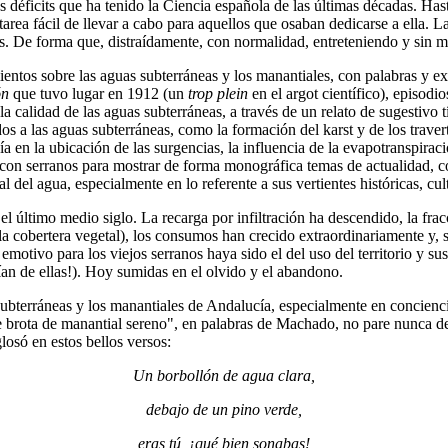
es déficits que ha tenido la Ciencia española de las últimas décadas. H
a tarea fácil de llevar a cabo para aquellos que osaban dedicarse a ella
ntos. De forma que, distraídamente, con normalidad, entreteniendo y si
entos sobre las aguas subterráneas y los manantiales, con palabras y e
ón
que tuvo lugar en 1912 (un
trop plein
en el argot científico), episodi
calidad de las aguas subterráneas, a través de un relato de sugestivo t
os a las aguas subterráneas, como la formación del karst y de los travert
gía en la ubicación de las surgencias, la influencia de la evapotranspirac
s con serranos para mostrar de forma monográfica temas de actualidad, c
al del agua, especialmente en lo referente a sus vertientes históricas, cul
 último medio siglo. La recarga por infiltración ha descendido, la frac
cobertera vegetal), los consumos han crecido extraordinariamente y, so
motivo para los viejos serranos haya sido el del uso del territorio y s
an de ellas!). Hoy sumidas en el olvido y el abandono.
subterráneas y los manantiales de Andalucía, especialmente en concienci
ue brota de manantial sereno", en palabras de Machado, no pare nunca d
losó en estos bellos versos:
Un borbollón de agua clara,
debajo de un pino verde,
eras tú, ¡qué bien sonabas!