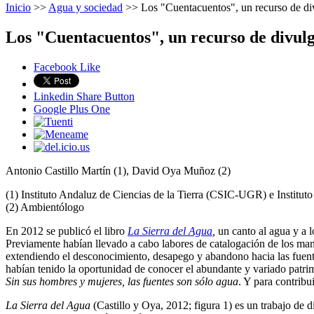
Inicio
>>
Agua y sociedad
>>
Los "Cuentacuentos", un recurso de div
Los "Cuentacuentos", un recurso de divulg
Facebook Like
Linkedin Share Button
Google Plus One
Antonio Castillo Martín (1), David Oya Muñoz (2)
(1) Instituto Andaluz de Ciencias de la Tierra (CSIC-UGR) e Institut
(2) Ambientólogo
En 2012 se publicó el libro
La Sierra
del Agua
,
un canto al agua y a l
Previamente habían llevado a cabo labores de catalogación de los mana
extendiendo el desconocimiento, desapego y abandono hacia las fuentes
habían tenido la oportunidad de conocer el abundante y variado patrim
Sin sus hombres y mujeres, las fuentes son sólo agua
. Y para contribu
La Sierra
del Agua
(Castillo y Oya, 2012; figura 1) es un trabajo de d