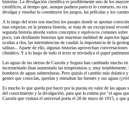
historias. La divulgación científica es posiblemente uno de los mayor
científicos, al tiempo que, aunque pudiera parecer lo contrario, no er
divulgar y enseñar lo constituyen los juegos, las películas y los cue
A lo largo del texto son muchos los pasajes donde se aportan conocimi
mas empezar, en la primera historia, se trata de un excepcional
revent
segunda historia aborda varios conceptos y equívocos comunes sobre la 
poco, van desfilando historias que muestran multitud de aspectos ligad
ocultas a ríos, las intermitencias de caudal, la importancia de la geolo
salinas... Aparte de ello, algunas historias aprovechan conversacione
climático. Y a lo largo de todo el texto se reivindica el papel patrimoni
Las aguas de las sierras de Cazorla y Segura han cambiado mucho en el
incrementado (han aumentado las temperaturas y, muy notablemente, la 
bombeos de aguas subterráneas. Pero quizás el cambio más drástico y e
gentes que conocían, querían y mimaban las fuentes y sus aguas (¡viví
Es mucho lo que queda por hacer por la puesta en valor de las aguas 
del conocimiento y la divulgación, para que la estima por "el agua q
Cazorla que visitara el universal poeta el 28 de mayo de 1915, y que g